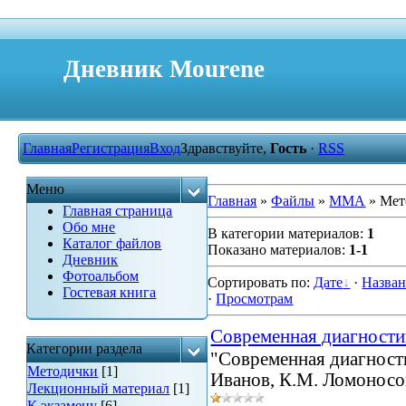
Дневник Mourene
Главная
Регистрация
Вход
Здравствуйте,
Гость
·
RSS
Меню
Главная
»
Файлы
»
ММА
» Мет
Главная страница
Обо мне
В категории материалов
:
1
Каталог файлов
Показано материалов
:
1-1
Дневник
Фотоальбом
Сортировать по
:
Дате
·
Назва
Гостевая книга
·
Просмотрам
Современная диагности
Категории раздела
"Современная диагности
Методички
[1]
Иванов, К.М. Ломоносов
Лекционный материал
[1]
К экзамену
[6]