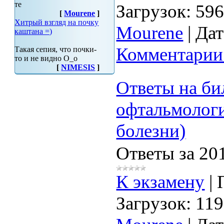
те
Загрузок:
59
[
Mourene
]
Хитрый взгляд на почку
Mourene
|
Дат
каштана =)
Комментарии 
Такая сепия, что почки-
то и не видно О_о
[
NIMESIS
]
Ответы на би
офтальмологи
болезни)
Ответы за 20
К экзамену
|
Загрузок:
119