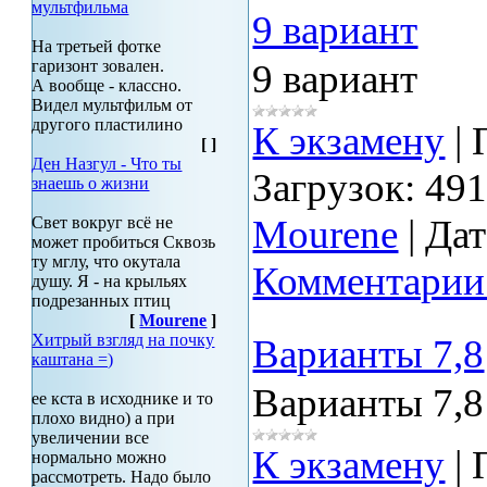
мультфильма
9 вариант
На третьей фотке
гаризонт зовален.
9 вариант
А вообще - классно.
Видел мультфильм от
другого пластилино
К экзамену
|
[
]
Ден Назгул - Что ты
Загрузок:
49
знаешь о жизни
Mourene
|
Дат
Свет вокруг всё не
может пробиться Сквозь
ту мглу, что окутала
Комментарии 
душу. Я - на крыльях
подрезанных птиц
[
Mourene
]
Хитрый взгляд на почку
Варианты 7,8
каштана =)
Варианты 7,8
ее кста в исходнике и то
плохо видно) а при
увеличении все
К экзамену
|
нормально можно
рассмотреть. Надо было