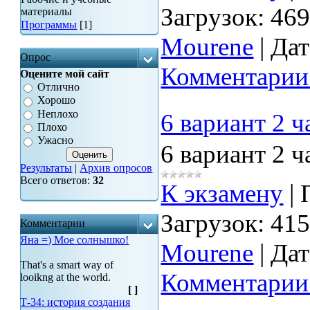
Загрузок:
46
материалы
Программы
[1]
Mourene
|
Дат
Опрос
Комментарии 
Оцените мой сайт
Отлично
Хорошо
Неплохо
6 вариант 2 ч
Плохо
Ужасно
6 вариант 2 ч
Результаты
|
Архив опросов
Всего ответов:
32
К экзамену
|
Загрузок:
41
Комментарии
Яна =) Мое солнышко!
Mourene
|
Дат
That's a smart way of
Комментарии 
looikng at the world.
[
]
Т-34: история создания