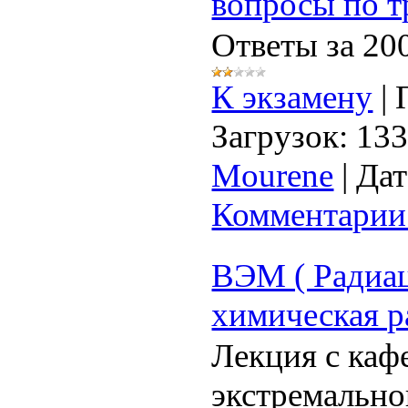
вопросы по т
Ответы за 20
К экзамену
|
Загрузок:
13
Mourene
|
Дат
Комментарии 
ВЭМ ( Радиац
химическая р
Лекция с каф
экстремальн