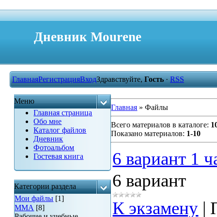
Дневник Mourene
Главная
Регистрация
Вход
Здравствуйте,
Гость
·
RSS
Меню
Главная
»
Файлы
Главная страница
Обо мне
Всего материалов в каталоге
:
1
Каталог файлов
Показано материалов
:
1-10
Дневник
Фотоальбом
6 вариант 1 ч
Гостевая книга
6 вариант
Категории раздела
Мои файлы
[1]
К экзамену
|
ММА
[8]
Рабочие и учебные