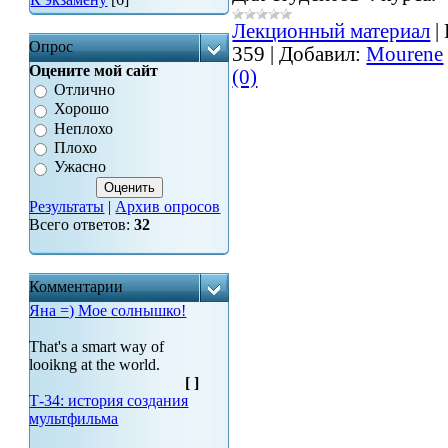
Лекционный материал
|
Опрос
359
|
Добавил:
Mourene
Оцените мой сайт
(0)
Отлично
Хорошо
Неплохо
Плохо
Ужасно
Результаты
|
Архив опросов
Всего ответов:
32
Комментарии
Яна =) Мое солнышко!
That's a smart way of
looikng at the world.
[
]
Т-34: история создания
мультфильма