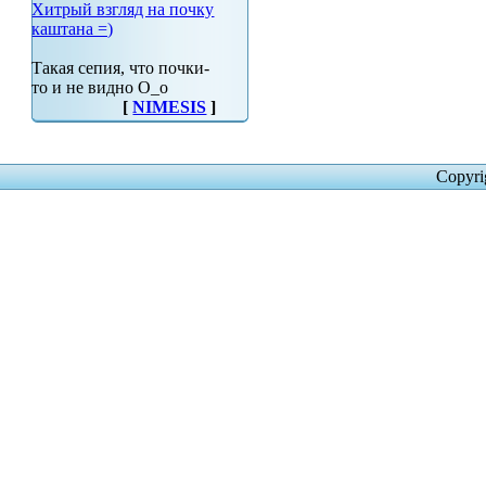
Хитрый взгляд на почку
каштана =)
Такая сепия, что почки-
то и не видно О_о
[
NIMESIS
]
Copyri