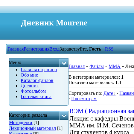
Дневник Mourene
Главная
Регистрация
Вход
Здравствуйте,
Гость
·
RSS
Меню
Главная
»
Файлы
»
ММА
» Лек
Главная страница
Обо мне
В категории материалов
:
1
Каталог файлов
Показано материалов
:
1-1
Дневник
Фотоальбом
Сортировать по
:
Дате
·
Назва
Гостевая книга
·
Просмотрам
ВЭМ ( Радиационная за
Категории раздела
Лекция с кафедры Воен
Методички
[1]
ММА им. И.М. Сеченов
Лекционный материал
[1]
Для студентов 4 курса.
К экзамену
[6]