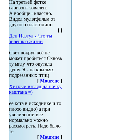
На третьей фотке
гаризонт зовален.
А вообще - классно.
Видел мультфильм от
другого пластилино
[
]
Ден Назгул - Что ты
знаешь о жизни
Свет вокруг всё не
может пробиться Сквозь
ту мглу, что окутала
душу. Я - на крыльях
подрезанных птиц
[
Mourene
]
Хитрый взгляд на почку
каштана =)
ее кста в исходнике и то
плохо видно) а при
увеличении все
нормально можно
рассмотреть. Надо было
те
[
Mourene
]