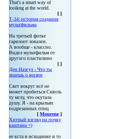
That's a smart way of
looikng at the world.
[
]
Т-34: история создания
мультфильма
На третьей фотке
гаризонт зовален.
А вообще - классно.
Видел мультфильм от
другого пластилино
[
]
Ден Назгул - Что ты
знаешь о жизни
Свет вокруг всё не
может пробиться Сквозь
ту мглу, что окутала
душу. Я - на крыльях
подрезанных птиц
[
Mourene
]
Хитрый взгляд на почку
каштана =)
ее кста в исходнике и то