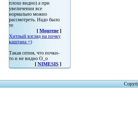
плохо видно) а при
увеличении все
нормально можно
рассмотреть. Надо было
те
[
Mourene
]
Хитрый взгляд на почку
каштана =)
Такая сепия, что почки-
то и не видно О_о
[
NIMESIS
]
Copyri