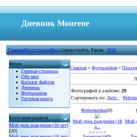
Дневник Mourene
Главная
Регистрация
Вход
Здравствуйте,
Гость
·
RSS
Меню
Главная
»
Фотоальбом
»
Празд
Главная страница
Обо мне
Л
Каталог файлов
Дневник
Фотографий в альбоме
:
29
Фотоальбом
Сортировать по
:
Дате
·
Рейти
Гостевая книга
Фейерверки
(0)
Категории раздела
Мой день рождения (18
Мой д
Мой день рождения (20 лет)
л...
[20]
Мой день рождения (18 лет)
Защекочу))
(0)
Ла