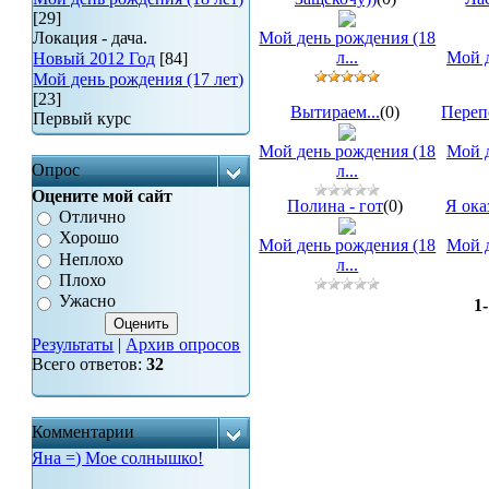
[29]
Локация - дача.
Мой день рождения (18
л...
Мой д
Новый 2012 Год
[84]
Мой день рождения (17 лет)
[23]
Вытираем...
(0)
Переп
Первый курс
Мой день рождения (18
Мой д
Опрос
л...
Оцените мой сайт
Полина - гот
(0)
Я ока
Отлично
Хорошо
Мой день рождения (18
Мой д
Неплохо
л...
Плохо
Ужасно
1
Результаты
|
Архив опросов
Всего ответов:
32
Комментарии
Яна =) Мое солнышко!