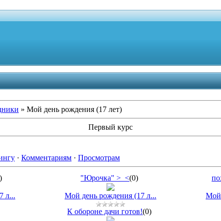
дники
» Мой день рождения (17 лет)
Первый курс
ингу
·
Комментариям
·
Просмотрам
0)
"Юрочка" >_<
(0)
по
 л...
Мой день рождения (17 л...
Мой 
К обороне дачи готов!
(0)