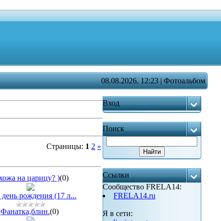
08.08.2026, 12:23 | Фотоальбом
Вход
Поиск
Страницы
:
1
2
»
Ссылки
хожа на царицу? )
(0)
Сообщество FRELA14:
день рождения (17 л...
FRELA14.ru
Фанатка,блин.
(0)
Я в сети: