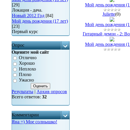
[29]
Мой день рождения (17
Локация - дача.
Juliette
(0)
Новый 2012 Год
[84]
Мой день рождения (17 лет)
Мой день рождения (17
[23]
Первый курс
Гитарный демон - 2: Воз
Мой день рождения (17
Опрос
Оцените мой сайт
Отлично
Хорошо
Неплохо
Плохо
Ужасно
Результаты
|
Архив опросов
Всего ответов:
32
Комментарии
Яна =) Мое солнышко!