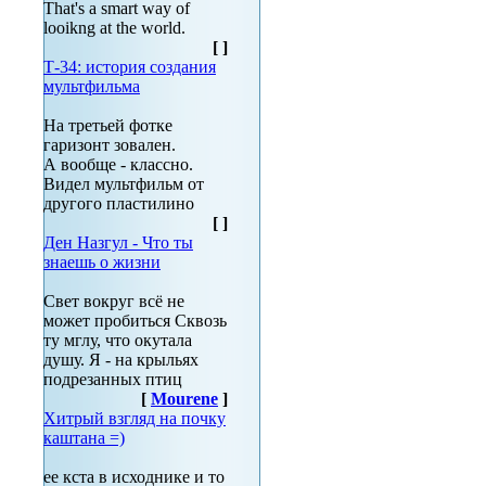
That's a smart way of
looikng at the world.
[
]
Т-34: история создания
мультфильма
На третьей фотке
гаризонт зовален.
А вообще - классно.
Видел мультфильм от
другого пластилино
[
]
Ден Назгул - Что ты
знаешь о жизни
Свет вокруг всё не
может пробиться Сквозь
ту мглу, что окутала
душу. Я - на крыльях
подрезанных птиц
[
Mourene
]
Хитрый взгляд на почку
каштана =)
ее кста в исходнике и то