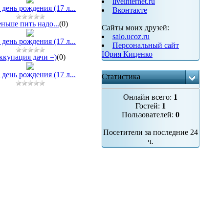
liveinternet.ru
день рождения (17 л...
Вконтакте
ньше пить надо...
(0)
Сайты моих друзей:
salo.ucoz.ru
день рождения (17 л...
Персональный сайт
Юрия Киценко
ккупация дачи =)
(0)
день рождения (17 л...
Статистика
Онлайн всего:
1
Гостей:
1
Пользователей:
0
Посетители за последние 24
ч.