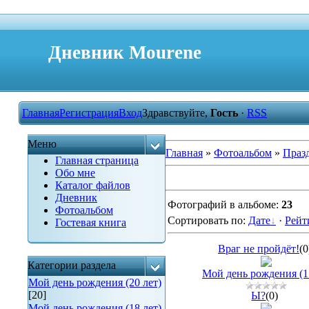
Дневник Mourene
Главная
Регистрация
Вход
Здравствуйте,
Гость
·
RSS
Меню
Главная
»
Фотоальбом
»
Праз
Главная страница
Обо мне
Каталог файлов
Дневник
Фотографий в альбоме
:
23
Фотоальбом
Сортировать по
:
Дате
·
Рейт
Гостевая книга
Враг не пройдёт!
(
Категории раздела
Мой день рождения (17
Мой день рождения (20 лет)
[20]
Ы?
(0)
Мой день рождения (18 лет)