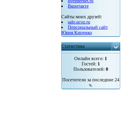
liveinternet.ru
Вконтакте
Сайты моих друзей:
salo.ucoz.ru
Персональный сайт
Юрия Киценко
Статистика
Онлайн всего:
1
Гостей:
1
Пользователей:
0
Посетители за последние 24
ч.