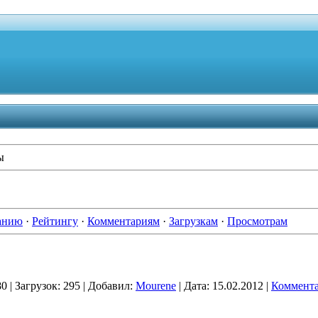
ы
анию
·
Рейтингу
·
Комментариям
·
Загрузкам
·
Просмотрам
80
|
Загрузок:
295
|
Добавил:
Mourene
|
Дата:
15.02.2012
|
Коммента