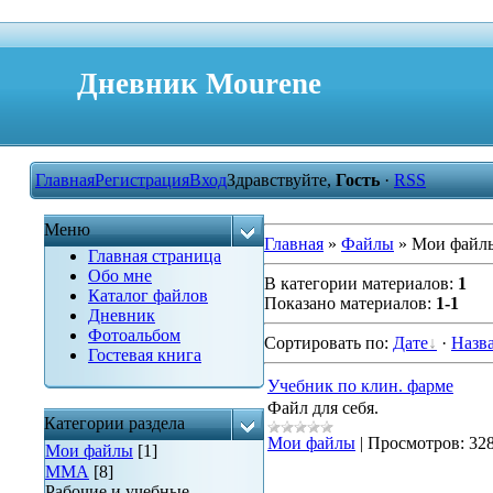
Дневник Mourene
Главная
Регистрация
Вход
Здравствуйте,
Гость
·
RSS
Меню
Главная
»
Файлы
» Мои файл
Главная страница
Обо мне
В категории материалов
:
1
Каталог файлов
Показано материалов
:
1-1
Дневник
Фотоальбом
Сортировать по
:
Дате
·
Назв
Гостевая книга
Учебник по клин. фарме
Файл для себя.
Категории раздела
Мои файлы
|
Просмотров:
32
Мои файлы
[1]
ММА
[8]
Рабочие и учебные