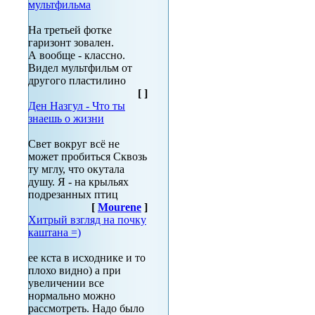
мультфильма
На третьей фотке
гаризонт зовален.
А вообще - классно.
Видел мультфильм от
другого пластилино
[
]
Ден Назгул - Что ты
знаешь о жизни
Свет вокруг всё не
может пробиться Сквозь
ту мглу, что окутала
душу. Я - на крыльях
подрезанных птиц
[
Mourene
]
Хитрый взгляд на почку
каштана =)
ее кста в исходнике и то
плохо видно) а при
увеличении все
нормально можно
рассмотреть. Надо было