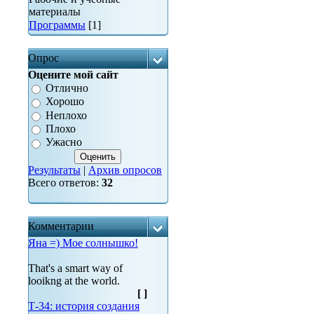
материалы
Программы
[1]
Опрос
Оцените мой сайт
Отлично
Хорошо
Неплохо
Плохо
Ужасно
Результаты
|
Архив опросов
Всего ответов:
32
Комментарии
Яна =) Мое солнышко!
That's a smart way of
looikng at the world.
[
]
Т-34: история создания