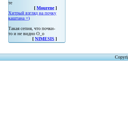
те
[
Mourene
]
Хитрый взгляд на почку
каштана =)
Такая сепия, что почки-
то и не видно О_о
[
NIMESIS
]
Copyri