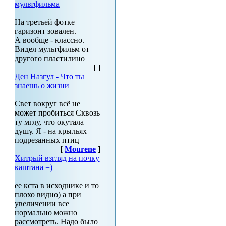
мультфильма
На третьей фотке
гаризонт зовален.
А вообще - классно.
Видел мультфильм от
другого пластилино
[
]
Ден Назгул - Что ты
знаешь о жизни
Свет вокруг всё не
может пробиться Сквозь
ту мглу, что окутала
душу. Я - на крыльях
подрезанных птиц
[
Mourene
]
Хитрый взгляд на почку
каштана =)
ее кста в исходнике и то
плохо видно) а при
увеличении все
нормально можно
рассмотреть. Надо было