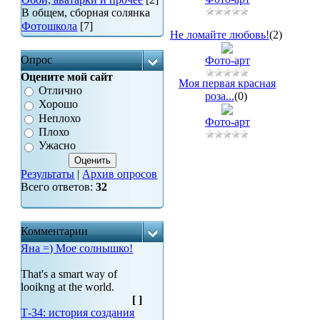
В общем, сборная солянка
Фотошкола
[7]
Не ломайте любовь!
(2)
Опрос
Фото-арт
Оцените мой сайт
Моя первая красная
Отлично
роза...
(0)
Хорошо
Неплохо
Фото-арт
Плохо
Ужасно
Результаты
|
Архив опросов
Всего ответов:
32
Комментарии
Яна =) Мое солнышко!
That's a smart way of
looikng at the world.
[
]
Т-34: история создания