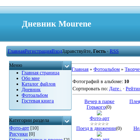
Дневник Mourene
Главная
Регистрация
Вход
Здравствуйте,
Гость
·
RSS
Меню
Главная
»
Фотоальбом
»
Творче
Главная страница
Обо мне
Фотографий в альбоме
:
10
Каталог файлов
Сортировать по
:
Дате
·
Рейти
Дневник
Фотоальбом
Гостевая книга
Вечер в парке
Плея
Горького
(0)
Фото-арт
Категории раздела
Фото-арт
[10]
Поезд в движении
(0)
Не
Рисунки
[0]
Фото-арт
Обои, аватарки и прочее
[2]