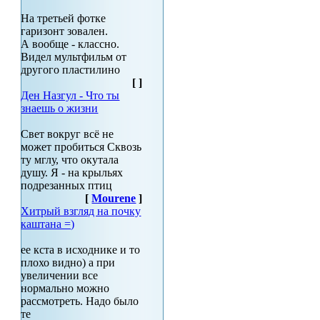
На третьей фотке
гаризонт зовален.
А вообще - классно.
Видел мультфильм от
другого пластилино
[
]
Ден Назгул - Что ты
знаешь о жизни
Свет вокруг всё не
может пробиться Сквозь
ту мглу, что окутала
душу. Я - на крыльях
подрезанных птиц
[
Mourene
]
Хитрый взгляд на почку
каштана =)
ее кста в исходнике и то
плохо видно) а при
увеличении все
нормально можно
рассмотреть. Надо было
те