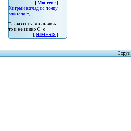
[
Mourene
]
Хитрый взгляд на почку
каштана =)
Такая сепия, что почки-
то и не видно О_о
[
NIMESIS
]
Copyri