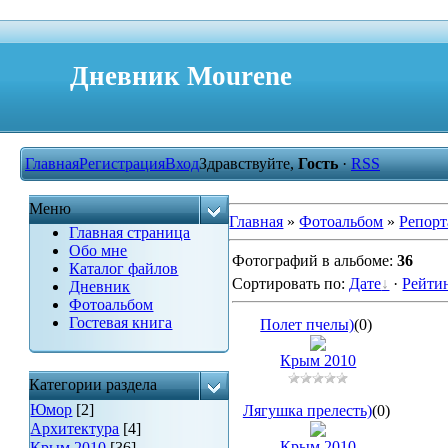
Дневник Mourene
Главная
Регистрация
Вход
Здравствуйте,
Гость
·
RSS
Меню
Главная
»
Фотоальбом
»
Репор
Главная страница
Обо мне
Фотографий в альбоме
:
36
Каталог файлов
Сортировать по
:
Дате
·
Рейти
Дневник
Фотоальбом
Гостевая книга
Полет пчелы)
(0)
Крым 2010
Категории раздела
Юмор
[2]
Лягушка прелесть)
(0)
Архитектура
[4]
Крым 2010
Крым 2010
[36]