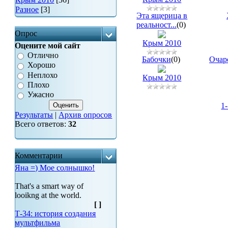
Разное
[3]
Эта ящерица в
реальност...
(0)
Опрос
Крым 2010
Оцените мой сайт
Отлично
Бабочки
(0)
Очар
Хорошо
Неплохо
Крым 2010
Плохо
Ужасно
1
Результаты
|
Архив опросов
Всего ответов:
32
Комментарии
Яна =) Мое солнышко!
That's a smart way of
looikng at the world.
[
]
Т-34: история создания
мультфильма