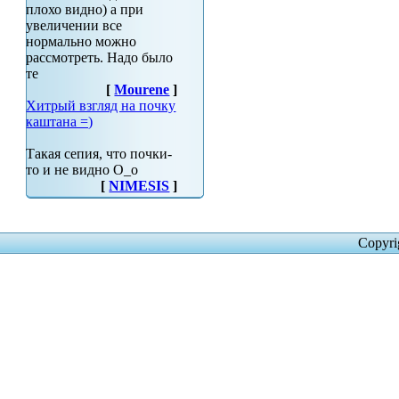
плохо видно) а при
увеличении все
нормально можно
рассмотреть. Надо было
те
[
Mourene
]
Хитрый взгляд на почку
каштана =)
Такая сепия, что почки-
то и не видно О_о
[
NIMESIS
]
Copyri