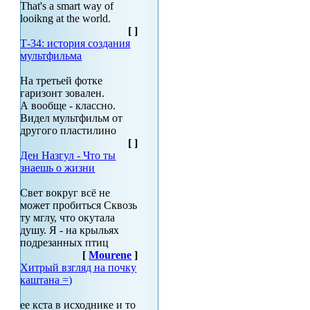
That's a smart way of
looikng at the world.
[
]
Т-34: история создания
мультфильма
На третьей фотке
гаризонт зовален.
А вообще - классно.
Видел мультфильм от
другого пластилино
[
]
Ден Назгул - Что ты
знаешь о жизни
Свет вокруг всё не
может пробиться Сквозь
ту мглу, что окутала
душу. Я - на крыльях
подрезанных птиц
[
Mourene
]
Хитрый взгляд на почку
каштана =)
ее кста в исходнике и то