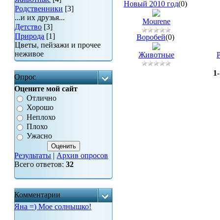
Новый 2010 год
(0)
Родственники
[3]
...и их друзья...
Mourene
Детство
[3]
Природа
[1]
Воробей
(0)
Цветы, пейзажи и прочее
неживое
Животные
1
Опрос
Оцените мой сайт
Отлично
Хорошо
Неплохо
Плохо
Ужасно
Результаты
|
Архив опросов
Всего ответов:
32
Комментарии
Яна =) Мое солнышко!