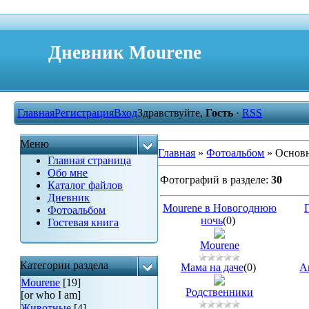
Дневник Mourene
Главная
Регистрация
Вход
Здравствуйте,
Гость
·
RSS
Меню
Главная
»
Фотоальбом
» Основ
Главная страница
Обо мне
Фотографий в разделе
:
30
Каталог файлов
Дневник
Mourene в Новогоднюю
Фотоальбом
ночь
(0)
Гостевая книга
Mourene
Категории раздела
Мама на даче
(0)
А
Mourene
[19]
Родственники
[or who I am]
Животные
[4]